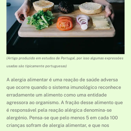
(Artigo produzido em estudos de Portugal, por isso algumas expressões
usadas são tipicamente portuguesas)
A alergia alimentar é uma reação de saúde adversa
que ocorre quando o sistema imunológico reconhece
erradamente um alimento como uma entidade
agressora ao organismo. A fração desse alimento que
é responsável pela reação alérgica denomina-se
alergénio. Pensa-se que pelo menos 5 em cada 100
crianças sofram de alergia alimentar, e que nos