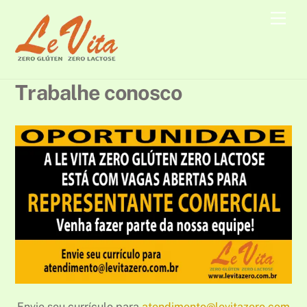
Skip
Men
to
content
Trabalhe conosco
Envie seu currículo para
atendimento@levitazero.com