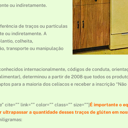
ente ou indiretamente.
erência de traços ou partículas
te ou indiretamente. A
antio, colheita,
ão, transporte ou manipulação
conhecidos internacionalmente, códigos de conduta, orienta
alimentar), determinou a partir de 2008 que todos os produ
ptos para a maioria dos celíacos e receber a inscrição “Não
” cite=”” link=”” color=”” class=”” size=””]
É importante o e
tar ultrapassar a quantidade desses traços de glúten em no
iligramas: