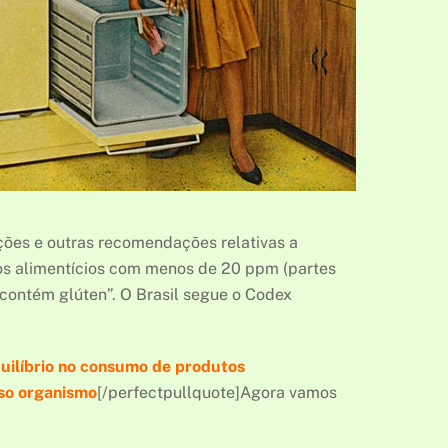
ções e outras recomendações relativas a
tos alimentícios com menos de 20 ppm (partes
 contém glúten”. O Brasil segue o Codex
quilíbrio no consumo de produtos
sso organismo
[/perfectpullquote]Agora vamos