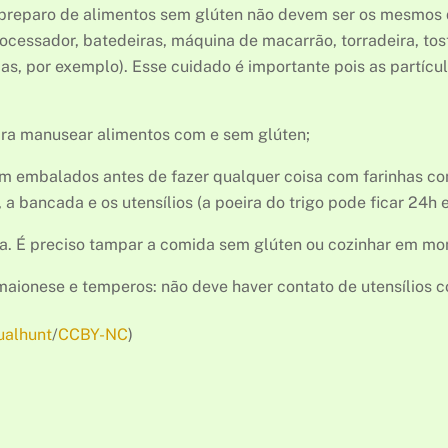
o preparo de alimentos sem glúten não devem ser os mesmos 
rocessador, batedeiras, máquina de macarrão, torradeira, tos
as, por exemplo). Esse cuidado é importante pois as partícu
para manusear alimentos com e sem glúten;
m embalados antes de fazer qualquer coisa com farinhas com 
a bancada e os utensílios (a poeira do trigo pode ficar 24h
rra. É preciso tampar a comida sem glúten ou cozinhar em m
maionese e temperos: não deve haver contato de utensílios 
ualhunt
/
CCBY-NC
)