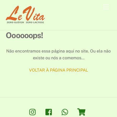
Skip
Men
to
content
Oooooops!
Não encontramos essa página aqui no site. Ou ela não
existe ou nós a comemos…
VOLTAR À PÁGINA PRINCIPAL
Instagram
Facebook
Whatsapp
Loja