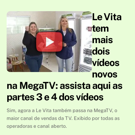
Le Vita
tem
mais
dois
vídeos
novos
na MegaTV: assista aqui as
partes 3 e 4 dos vídeos
Sim, agora a Le Vita também passa na MegaTV, o
maior canal de vendas da TV. Exibido por todas as
operadoras e canal aberto.