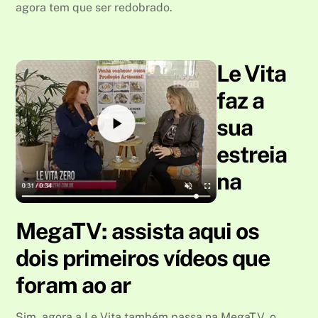
agora tem que ser redobrado.
Le Vita
faz a
sua
estreia
na
MegaTV: assista aqui os
dois primeiros vídeos que
foram ao ar
Sim, agora a Le Vita também passa na MegaTV, o